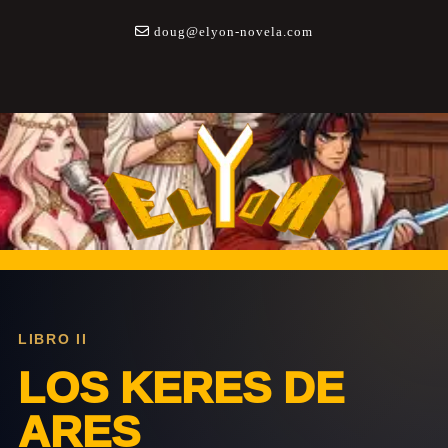
Saltar
a
doug@elyon-novela.com
contenido
LIBRO II
LOS KERES DE
ARES