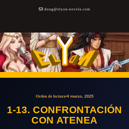
Saltar
a
doug@elyon-novela.com
contenido
•
4 marzo, 2025
Orden de lectura
1-13. CONFRONTACIÓN
CON ATENEA