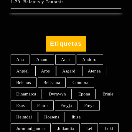
1-29. Belenus y Toutanis
Etiquetas
Ana
Anand
Anat
Andorra
Anpiel
Aros
Asgard
Atenea
Belenus
Belisama
Coímbra
Dinamarca
Dyrnwyn
Epona
Erinle
Esus
Fenrir
Freyja
Freyr
Heimdal
Horsens
Ibiza
Jormundgander
Jutlandia
Lel
Loki