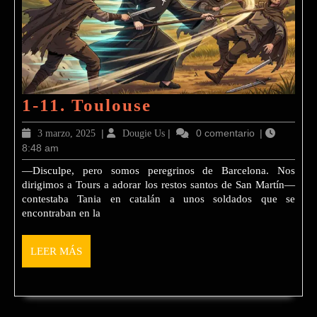
1-
1-11. Toulouse
11.
3
|
Dougie
|
0 comentario
|
3 marzo, 2025
Dougie Us
Toulouse
8:48 am
marzo,
Us
2025
—Disculpe, pero somos peregrinos de Barcelona. Nos
dirigimos a Tours a adorar los restos santos de San Martín—
contestaba Tania en catalán a unos soldados que se
encontraban en la
LEER
LEER MÁS
MÁS