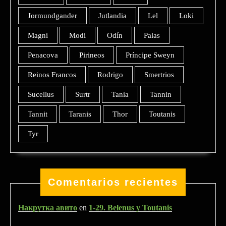
Jormundgander
Jutlandia
Lel
Loki
Magni
Modi
Odín
Palas
Penacova
Pirineos
Príncipe Sweyn
Reinos Francos
Rodrigo
Smertrios
Sucellus
Surtr
Tania
Tannin
Tannit
Taranis
Thor
Toutanis
Tyr
Comentarios recientes
Накрутка авито
en
1-29. Belenus y Toutanis