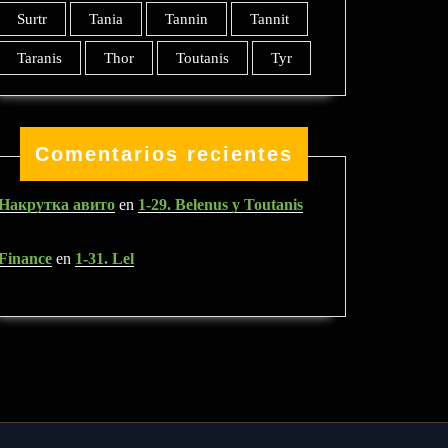
Surtr
Tania
Tannin
Tannit
Taranis
Thor
Toutanis
Tyr
Comentarios recientes
Накрутка авито
en
1-29. Belenus y Toutanis
Finance
en
1-31. Lel