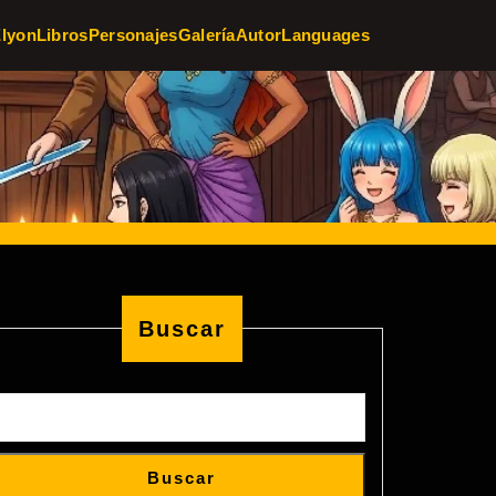
Elyon
Libros
Personajes
Galería
Autor
Languages
Buscar
Buscar