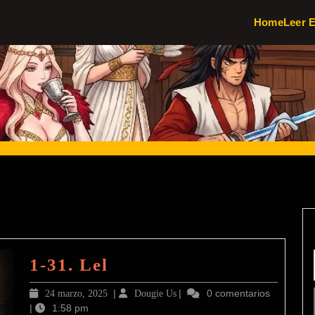
Home
Leer 
1-
1-31. Lel
31.
24
|
Dougie
|
0 comentarios
24 marzo, 2025
Dougie Us
Lel
|
1:58 pm
marzo,
Us