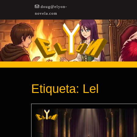
Saltar
doug@elyon-
a
novela.com
contenido
Etiqueta:
Lel