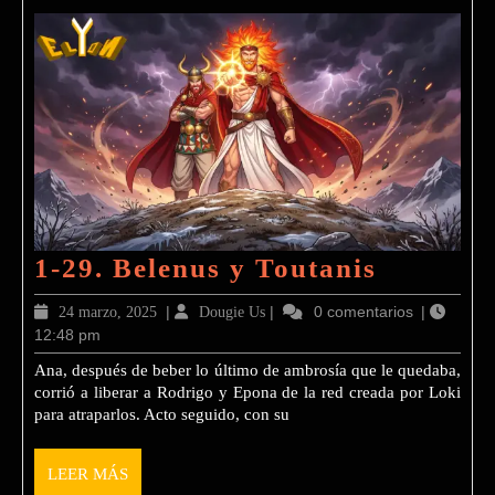
1-
1-29. Belenus y Toutanis
29.
24
|
Dougie
|
0 comentarios
|
24 marzo, 2025
Dougie Us
Belenus
12:48 pm
marzo,
Us
2025
y
Ana, después de beber lo último de ambrosía que le quedaba,
corrió a liberar a Rodrigo y Epona de la red creada por Loki
Toutani
para atraparlos. Acto seguido, con su
LEER
LEER MÁS