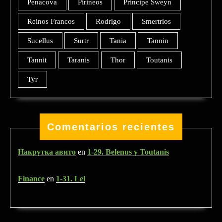
Penacova
Pirineos
Príncipe Sweyn
Reinos Francos
Rodrigo
Smertrios
Sucellus
Surtr
Tania
Tannin
Tannit
Taranis
Thor
Toutanis
Tyr
Comentarios recientes
Накрутка авито
en
1-29. Belenus y Toutanis
Finance
en
1-31. Lel