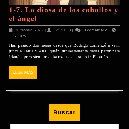
1-7. La diosa de los caballos y
1-
el ángel
7.
26
|
Dougie
|
0 comentario
|
26 febrero, 2025
Dougie Us
La
11:21 am
febrero,
Us
2025
diosa
Han pasado dos meses desde que Rodrigo comenzó a vivir
junto a Tania y Ana, quién supuestamente debía partir para
de
Irlanda, pero siempre daba excusas para no ir. El otoño
los
caballos
LEER
LEER MÁS
y
MÁS
el
ángel
Buscar