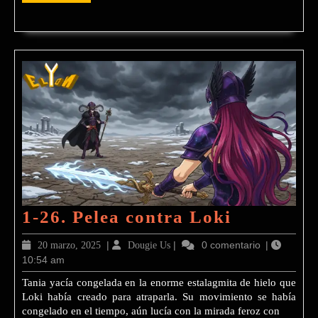
MÁS
1-
1-26. Pelea contra Loki
26.
20
|
Dougie
|
0 comentario
|
20 marzo, 2025
Dougie Us
Pelea
10:54 am
marzo,
Us
2025
contra
Tania yacía congelada en la enorme estalagmita de hielo que
Loki había creado para atraparla. Su movimiento se había
Loki
congelado en el tiempo, aún lucía con la mirada feroz con