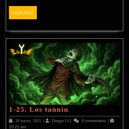
LEER
LEER MÁS
MÁS
1-
1-25. Los tannin
25.
20
|
Dougie
|
0 comentario
|
20 marzo, 2025
Dougie Us
Los
10:21 am
marzo,
Us