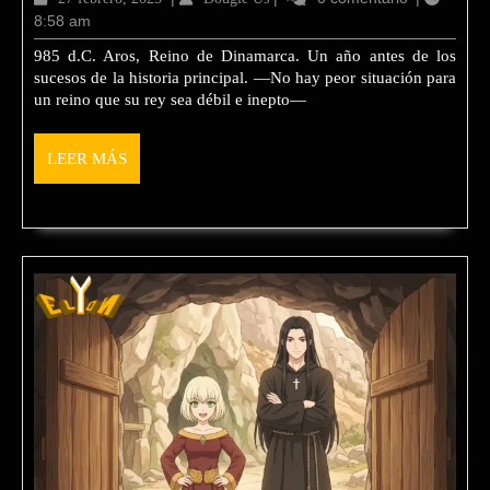
El
8:58 am
febrero,
Us
2025
hombr
985 d.C. Aros, Reino de Dinamarca. Un año antes de los
sucesos de la historia principal. —No hay peor situación para
del
un reino que su rey sea débil e inepto—
hábito
LEER
LEER MÁS
MÁS