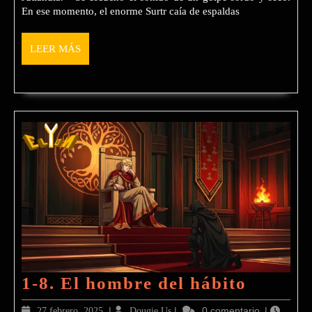
En ese momento, el enorme Surtr caía de espaldas
LEER
LEER MÁS
MÁS
1-
1-8. El hombre del hábito
8.
27
|
Dougie
|
0 comentario
|
27 febrero, 2025
Dougie Us