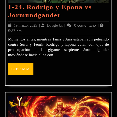
1-24. Rodrigo y Epona vs
1-
Jormundgander
24.
19
|
Dougie
|
0 comentario
|
19 marzo, 2025
Dougie Us
Rodrigo
5:37 pm
marzo,
Us
2025
y
Momentos antes, mientras Tania y Ana estaban aún peleando
contra Surtr y Fenrir. Rodrigo y Epona veían con ojos de
Epona
preocupación a la gigante serpiente Jormundgander
vs
moviéndose hacia ellos con
Jormundgander
LEER
LEER MÁS
MÁS