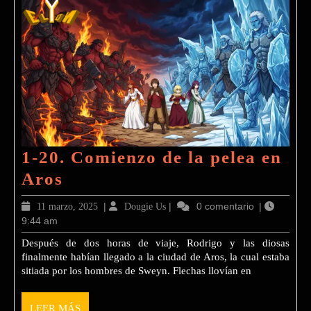
1-20. Comienzo de la pelea en
1-
Aros
20.
11
|
Dougie
|
0 comentario
|
11 marzo, 2025
Dougie Us
Comienzo
9:44 am
marzo,
Us
2025
de
Después de dos horas de viaje, Rodrigo y las diosas
finalmente habían llegado a la ciudad de Aros, la cual estaba
la
sitiada por los hombres de Sweyn. Flechas llovían en
pelea
en
LEER
LEER MÁS