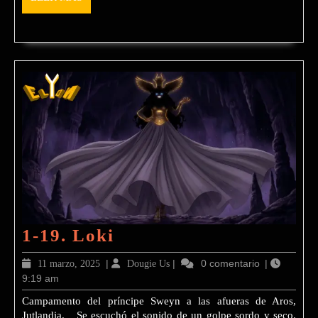
Aros
MÁS
1-
1-19. Loki
19.
11
|
Dougie
|
0 comentario
|
11 marzo, 2025
Dougie Us
Loki
9:19 am
marzo,
Us
2025
Campamento del príncipe Sweyn a las afueras de Aros,
Jutlandia. Se escuchó el sonido de un golpe sordo y seco.