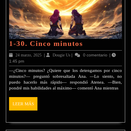
1-
1-30. Cinco minutos
30.
24
|
Dougie
|
0 comentario
|
24 marzo, 2025
Dougie Us
Cinco
1:45 pm
marzo,
Us
2025
minutos
—¿Cinco minutos? ¿Quiere que los detengamos por cinco
minutos?— preguntó sobresaltada Ana. —Lo siento, no
puedo hacerlo más rápido— respondió Atenea. —Bien,
pondré mis habilidades al máximo— comentó Ana mientras
LEER
LEER MÁS
MÁS