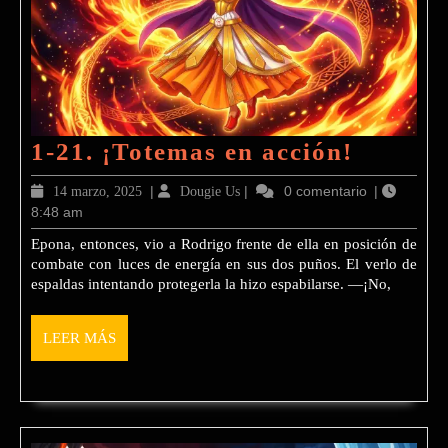
1-
1-21. ¡Totemas en acción!
21.
14
|
Dougie
|
0 comentario
|
14 marzo, 2025
Dougie Us
¡Totem
8:48 am
marzo,
Us
2025
en
Epona, entonces, vio a Rodrigo frente de ella en posición de
combate con luces de energía en sus dos puños. El verlo de
acción!
espaldas intentando protegerla la hizo espabilarse. —¡No,
LEER
LEER MÁS
MÁS