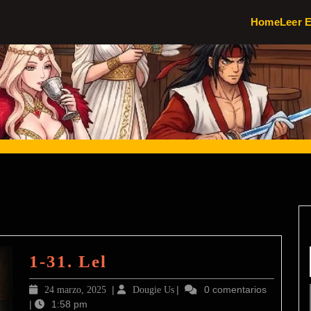
Home
Leer 
1-
1-31. Lel
31.
24
|
Dougie
|
0 comentarios
24 marzo, 2025
Dougie Us
Lel
|
1:58 pm
marzo,
Us