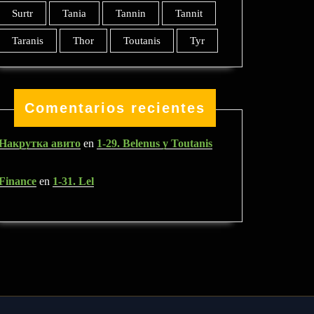
Surtr
Tania
Tannin
Tannit
Taranis
Thor
Toutanis
Tyr
Comentarios recientes
Накрутка авито
en
1-29. Belenus y Toutanis
Finance
en
1-31. Lel