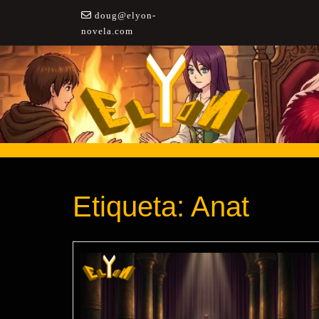
Saltar
doug@elyon-
a
novela.com
contenido
Etiqueta:
Anat