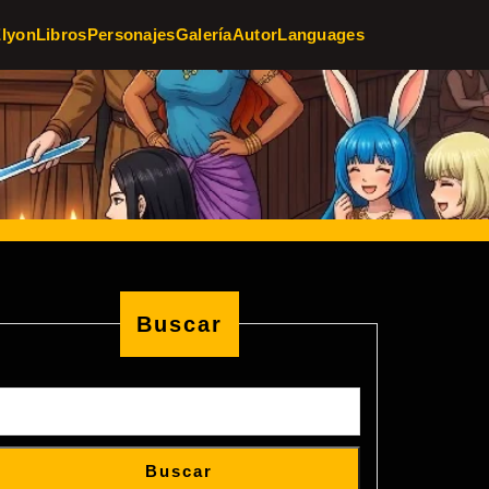
Elyon
Libros
Personajes
Galería
Autor
Languages
Buscar
Buscar