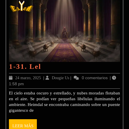
1-
1-31. Lel
31.
24
|
Dougie
|
0 comentarios
|
24 marzo, 2025
Dougie Us
Lel
1:58 pm
marzo,
Us
2025
El cielo estaba oscuro y estrellado, y nubes moradas flotaban
en el aire. Se podían ver pequeñas libélulas iluminando el
ambiente. Heimdal se encontraba caminando sobre un puente
gigantesco de
LEER
LEER MÁS