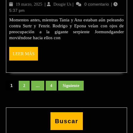
24.
19
|
Dougie
|
0 comentario
|
19 marzo, 2025
Dougie Us
Rodrigo
5:37 pm
marzo,
Us
2025
y
Momentos antes, mientras Tania y Ana estaban aún peleando
contra Surtr y Fenrir. Rodrigo y Epona veían con ojos de
Epona
preocupación a la gigante serpiente Jormundgander
vs
moviéndose hacia ellos con
Jormundgander
LEER
LEER MÁS
MÁS
Paginación
de
1
…
2
4
Siguiente
entradas
Buscar