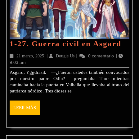
1-
1-27. Guerra civil en Asgard
27.
21
|
Dougie
|
0 comentario
|
21 marzo, 2025
Dougie Us
Gue
9:03 am
marzo,
Us
2025
civil
Asgard, Yggdrasil. —¿Fueron ustedes también convocados
por nuestro padre Odín?— preguntaba Thor mientras
en
caminaba hacia la puerta en Valhalla que llevaba al trono del
Asg
patriarca nórdico. Tres dioses se
LEER
LEER MÁS
MÁS