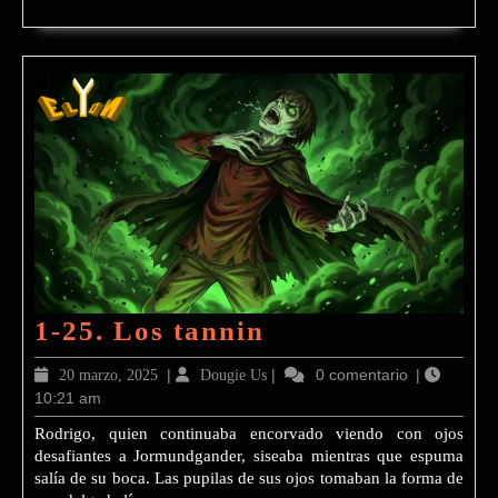
1-
1-25. Los tannin
25.
20
|
Dougie
|
0 comentario
|
20 marzo, 2025
Dougie Us
Los
10:21 am
marzo,
Us
2025
tannin
Rodrigo, quien continuaba encorvado viendo con ojos
desafiantes a Jormundgander, siseaba mientras que espuma
salía de su boca. Las pupilas de sus ojos tomaban la forma de