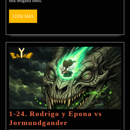
una delgada línea.
LEER
LEER MÁS
MÁS
1-24. Rodrigo y Epona vs
1-
Jormundgander