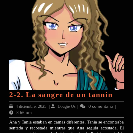
2-
2-2. La sangre de un tannin
2.
4
|
Dougie
|
0 comentario
|
4 diciembre, 2025
Dougie Us
La
8:56 am
diciembre,
Us
2025
sang
Ana y Tania estaban en camas diferentes. Tania se encontraba
sentada y recostada mientras que Ana seguía acostada. El
de