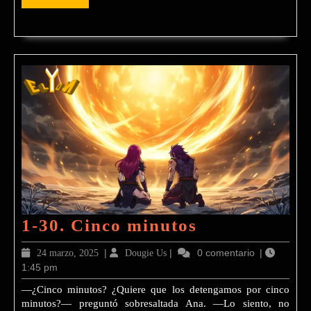
MÁS
1-
1-30. Cinco minutos
30.
24
|
Dougie
|
0 comentario
|
24 marzo, 2025
Dougie Us
Cinco
1:45 pm
marzo,
Us
2025
minutos
—¿Cinco minutos? ¿Quiere que los detengamos por cinco
minutos?— preguntó sobresaltada Ana. —Lo siento, no