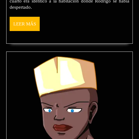
cuarto era idéntico a la habitación donde Rodrigo se había
un
despertado.
tanni
LEER
LEER MÁS
MÁS