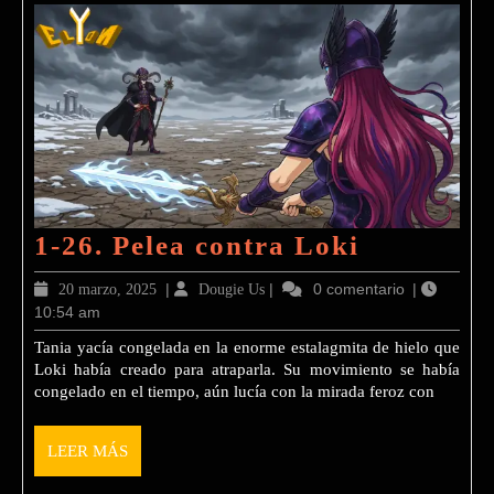
1-
1-26. Pelea contra Loki
26.
20
|
Dougie
|
0 comentario
|
20 marzo, 2025
Dougie Us
Pelea
10:54 am
marzo,
Us
2025
contra
Tania yacía congelada en la enorme estalagmita de hielo que
Loki había creado para atraparla. Su movimiento se había
Loki
congelado en el tiempo, aún lucía con la mirada feroz con
LEER
LEER MÁS
MÁS