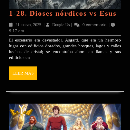
1-
1-28. Dioses nórdicos vs Esus
28.
21
|
Dougie
|
0 comentario
|
21 marzo, 2025
Dougie Us
Dio
9:17 am
marzo,
Us
2025
nór
El escenario era devastador. Asgard, que era un hermoso
lugar con edificios dorados, grandes bosques, lagos y calles
vs
hechas de cristal; se encontraba ahora en llamas y sus
Esu
edificios en
LEER
LEER MÁS
MÁS