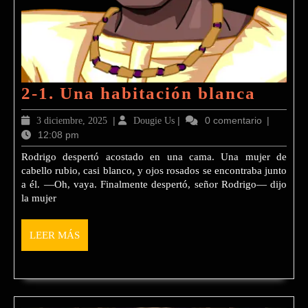
2-
2-1. Una habitación blanca
1.
3
|
Dougie
|
0 comentario
|
3 diciembre, 2025
Dougie Us
Una
12:08 pm
diciembre,
Us
2025
habit
Rodrigo despertó acostado en una cama. Una mujer de
cabello rubio, casi blanco, y ojos rosados se encontraba junto
blanc
a él. —Oh, vaya. Finalmente despertó, señor Rodrigo— dijo
la mujer
LEER
LEER MÁS
MÁS