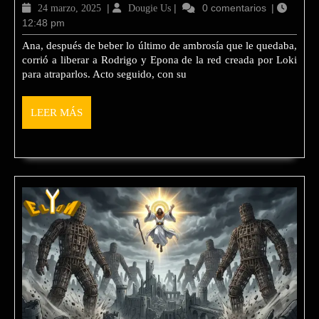
24
|
Dougie
|
0 comentarios
|
24 marzo, 2025
Dougie Us
Belenus
12:48 pm
marzo,
Us
2025
y
Ana, después de beber lo último de ambrosía que le quedaba,
corrió a liberar a Rodrigo y Epona de la red creada por Loki
Toutani
para atraparlos. Acto seguido, con su
LEER
LEER MÁS
MÁS