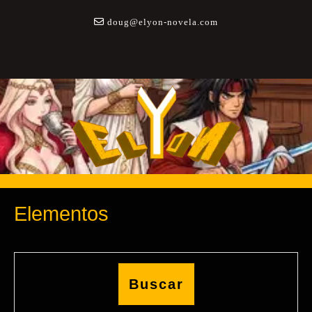
Saltar
a
doug@elyon-novela.com
contenido
Elementos
Buscar