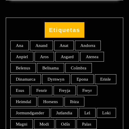
Etiquetas
Ana
Anand
Anat
Andorra
Anpiel
Aros
Asgard
Atenea
Belenus
Belisama
Coímbra
Dinamarca
Dyrnwyn
Epona
Erinle
Esus
Fenrir
Freyja
Freyr
Heimdal
Horsens
Ibiza
Jormundgander
Jutlandia
Lel
Loki
Magni
Modi
Odín
Palas