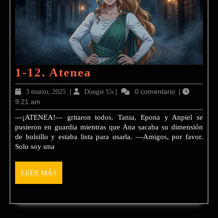
1-
1-12. Atenea
12.
3
|
Dougie
|
0 comentario
|
3 marzo, 2025
Dougie Us
Atenea
9:21 am
marzo,
Us
2025
—¡ATENEA!— gritaron todos. Tania, Epona y Anpiel se
pusieron en guardia mientras que Ana sacaba su dimensión
de bolsillo y estaba lista para usarla. —Amigos, por favor.
Solo soy una
LEER
LEER MÁS
MÁS