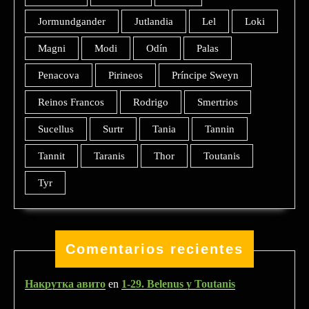
Jormundgander
Jutlandia
Lel
Loki
Magni
Modi
Odín
Palas
Penacova
Pirineos
Príncipe Sweyn
Reinos Francos
Rodrigo
Smertrios
Sucellus
Surtr
Tania
Tannin
Tannit
Taranis
Thor
Toutanis
Tyr
Comentarios recientes
Накрутка авито
en
1-29. Belenus y Toutanis