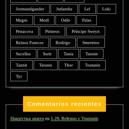
Jormundgander
Jutlandia
Lel
Loki
Magni
Modi
Odín
Palas
Penacova
Pirineos
Príncipe Sweyn
Reinos Francos
Rodrigo
Smertrios
Sucellus
Surtr
Tania
Tannin
Tannit
Taranis
Thor
Toutanis
Tyr
Comentarios recientes
Накрутка авито
en
1-29. Belenus y Toutanis