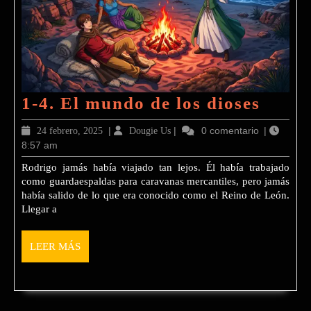
1-
1-4. El mundo de los dioses
4.
24
|
Dougie
|
0 comentario
|
24 febrero, 2025
Dougie Us
El
8:57 am
febrero,
Us
2025
mund
Rodrigo jamás había viajado tan lejos. Él había trabajado
como guardaespaldas para caravanas mercantiles, pero jamás
de
había salido de lo que era conocido como el Reino de León.
los
Llegar a
diose
LEER
LEER MÁS
MÁS