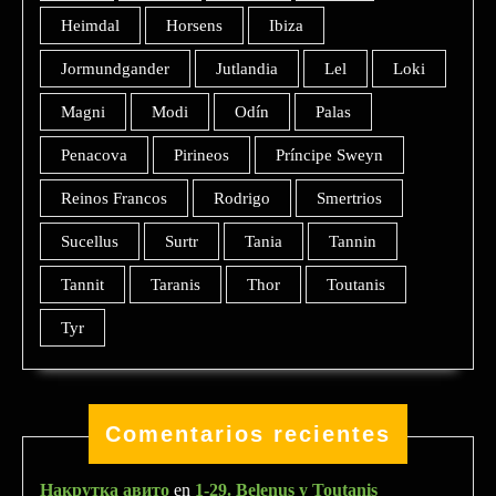
Heimdal
Horsens
Ibiza
Jormundgander
Jutlandia
Lel
Loki
Magni
Modi
Odín
Palas
Penacova
Pirineos
Príncipe Sweyn
Reinos Francos
Rodrigo
Smertrios
Sucellus
Surtr
Tania
Tannin
Tannit
Taranis
Thor
Toutanis
Tyr
Comentarios recientes
Накрутка авито
en
1-29. Belenus y Toutanis