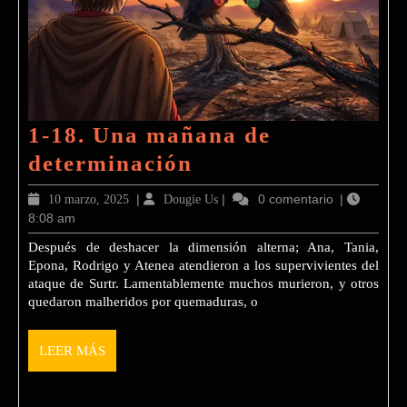
1-18. Una mañana de
1-
determinación
18.
10
|
Dougie
|
0 comentario
|
10 marzo, 2025
Dougie Us
Una
8:08 am
marzo,
Us
2025
mañana
Después de deshacer la dimensión alterna; Ana, Tania,
Epona, Rodrigo y Atenea atendieron a los supervivientes del
de
ataque de Surtr. Lamentablemente muchos murieron, y otros
determinación
quedaron malheridos por quemaduras, o
LEER
LEER MÁS
MÁS