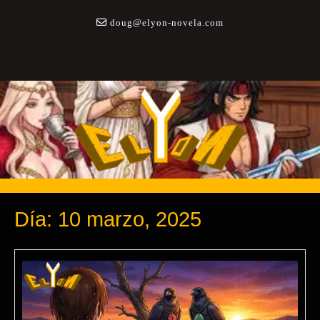
Saltar
a
doug@elyon-novela.com
contenido
Día:
10 marzo, 2025